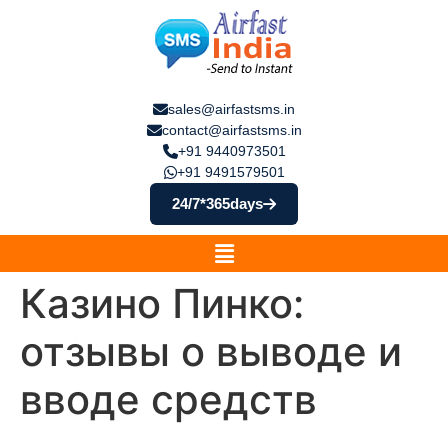
sales@airfastsms.in
contact@airfastsms.in
+91 9440973501
+91 9491579501
24/7*365days
Казино Пинко:
отзывы о выводе и
вводе средств