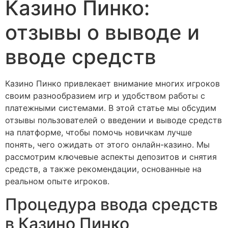
Казино Пинко:
отзывы о выводе и
вводе средств
Казино Пинко привлекает внимание многих игроков
своим разнообразием игр и удобством работы с
платежными системами. В этой статье мы обсудим
отзывы пользователей о введении и выводе средств
на платформе, чтобы помочь новичкам лучше
понять, чего ожидать от этого онлайн-казино. Мы
рассмотрим ключевые аспекты депозитов и снятия
средств, а также рекомендации, основанные на
реальном опыте игроков.
Процедура ввода средств
в Казино Пинко