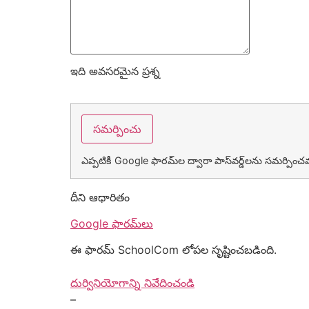
ఇది అవసరమైన ప్రశ్న
ఎప్పటికీ Google ఫారమ్‌ల ద్వారా పాస్‌వర్డ్‌లను సమర్పించవద
దీని ఆధారితం
Google ఫారమ్‌లు
ఈ ఫారమ్ SchoolCom లోపల సృష్టించబడింది.
దుర్వినియోగాన్ని నివేదించండి
–