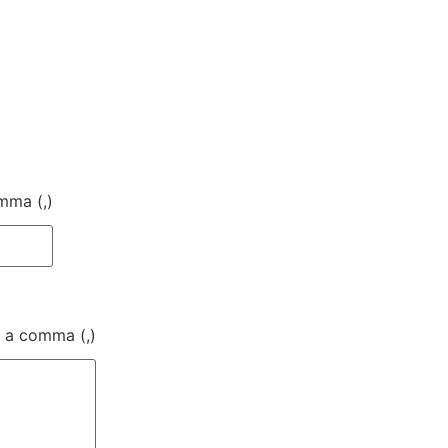
mma (,)
y a comma (,)