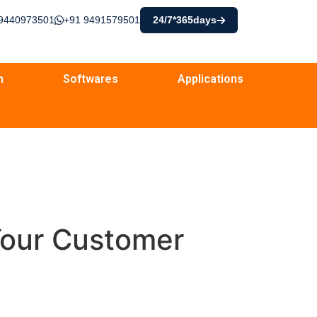
9440973501
+91 9491579501
24/7*365days
n
Softwares
Applications
our Customer