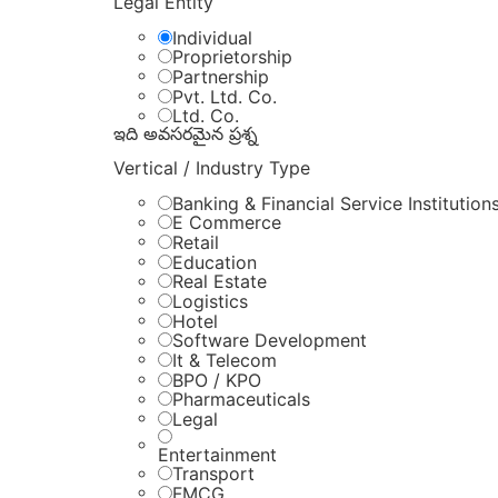
Legal Entity
Individual
Proprietorship
Partnership
Pvt. Ltd. Co.
Ltd. Co.
ఇది అవసరమైన ప్రశ్న
Vertical / Industry Type
Banking & Financial Service Institution
E Commerce
Retail
Education
Real Estate
Logistics
Hotel
Software Development
It & Telecom
BPO / KPO
Pharmaceuticals
Legal
Entertainment
Transport
FMCG