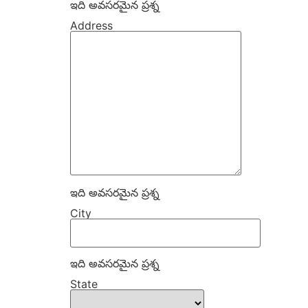
ఇది అవసరమైన ప్రశ్న
Address
ఇది అవసరమైన ప్రశ్న
City
ఇది అవసరమైన ప్రశ్న
State